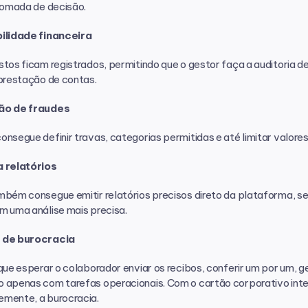
tomada de decisão.
ilidade financeira 
tos ficam registrados, permitindo que o gestor faça a auditoria de
 prestação de contas.
ão de fraudes
nsegue definir travas, categorias permitidas e até limitar valores
 relatórios 
bém consegue emitir relatórios precisos direto da plataforma, sele
m uma análise mais precisa.
 de burocracia 
que esperar o colaborador enviar os recibos, conferir um por um, g
apenas com tarefas operacionais. Com o cartão corporativo inteli
mente, a burocracia.