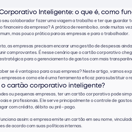
Corporativo Inteligente: o que é, como fun
o seu colaborador fazer uma viagem a trabalho e ter que guardar to
 financeiro da empresa? A prática de reembolso, onde muitas veze
mum, mas pouco prática para as empresas e para o trabalhador.
nta, as empresas precisam encarar uma gestão de despesas ainda 
unir comprovantes. É nesse cenário que o cartão corporativo cheg
estratégica para o gerenciamento de gastos com mais transparênc
ber se é vantajoso para a sua empresa? Neste artigo, vamos explic
s empresas e como ele é uma ferramenta eficaz para substituir o 
 o cartão corporativo inteligente?
des ou pequenas empresas, ter um cartão corporativo pode simplif
ais e profissionais. Ele serve principalmente o controle de gastos
gar com crédito, débito ou pré-pago.
 funciona assim: a empresa emite um cartão em seu nome, vinculad
s de acordo com suas políticas internas.