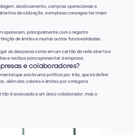
pedagem, deslocamento, compras operacionais e 
râmetros de utilização, a empresa consegue ter maior 
m aparecem, principalmente com o registro 
inição de limites e muitas outras funcionalidades.
agar as despesas como em um cartão de rede aberta e 
tas e recibos para apresentar à empresa.
mpresas e colaboradores?
ntal que exista uma política por trás, que irá definir 
s, além dos valores e limites por categoria.
tão é associado a um único colaborador, mas o 