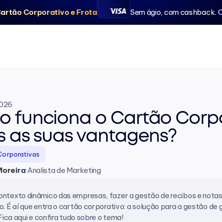
artão Corporativo e Frota
Sem ágio, com cashback. 
C
2026
 funciona o Cartão Corpora
s as suas vantagens?
Corporativas
Moreira
·
Analista de Marketing 
ntexto dinâmico das empresas, fazer a gestão de recibos e notas 
o. É aí que entra o cartão corporativo: a solução para a gestão de
 Fica aqui e confira tudo sobre o tema!