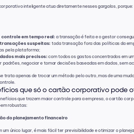
corporativo inteligente atua diretamente nesses gargalos, porque:
 controle em tempo real:
 a transação é feita e o gestor conseg
 transações suspeitas:
 toda transação fora das políticas da 
as pela plataforma;
dados mais precisos:
 com todos os gastos concentrados em um ú
car padrões, negociar e tomar decisões baseadas em dados, sem a
se trata apenas de trocar um método pelo outro, mas de uma mudan
ontrole.
fícios que só o cartão corporativo pode o
nefícios que trazem maior controle para a empresa, o cartão cor
em robustas:
ção do planejamento financeiro 
um único lugar, é mais fácil ter previsibilidade e otimizar o plane