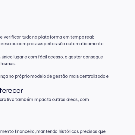
ue verificar tudo na plataforma em tempo real;
empresa ou compras suspeitas são automaticamente 
nico lugar e com fácil acesso, o gestor consegue 
chismos.
ça no próprio modelo de gestão: mais centralizado e 
ferecer
porativo também impacta outras áreas, com 
jamento financeiro, mantendo históricos precisos que 