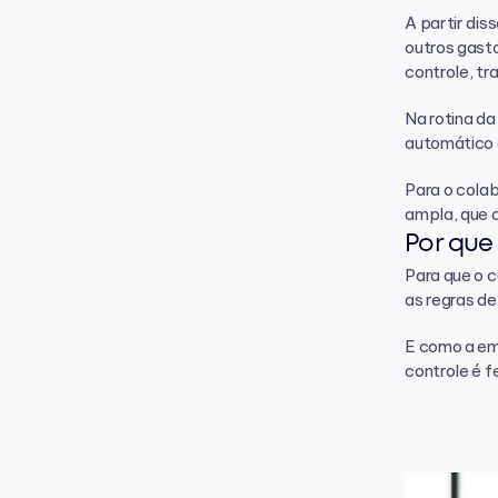
A partir di
outros gasto
controle, tr
Na rotina d
automático d
Para o cola
ampla, que 
Por que
Para que o c
as regras de
E como a em
controle é f