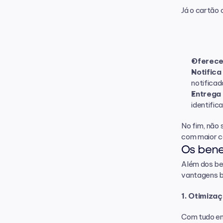
Já o cartão 
Oferece
Notifica
notificad
Entrega 
identifi
No fim, não 
com maior c
Os bene
Além dos be
vantagens b
1. Otimiza
Com tudo em 