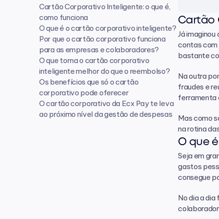
Cartão Corporativo Inteligente: o que é, 
como funciona 
Cartão 
O que é o cartão corporativo inteligente?
Já imaginou 
Por que o cartão corporativo funciona 
contas com o
para as empresas e colaboradores?
bastante co
O que torna o cartão corporativo 
inteligente melhor do que o reembolso?
Na outra po
Os benefícios que só o cartão 
fraudes e re
corporativo pode oferecer
ferramenta 
O cartão corporativo da Ecx Pay te leva 
ao próximo nível da gestão de despesas
Mas como sa
na rotina da
O que é
Seja em gran
gastos pesso
consegue pa
No dia a dia
colaboradore