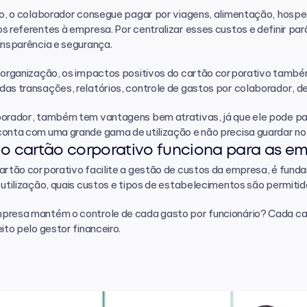
sso, o colaborador consegue pagar por viagens, alimentação, hos
s referentes à empresa. Por centralizar esses custos e definir pa
ansparência e segurança.
a organização, os impactos positivos do cartão corporativo també
as transações, relatórios, controle de gastos por colaborador, def
borador, também tem vantagens bem atrativas, já que ele pode p
conta com uma grande gama de utilização e não precisa guardar no
 o cartão corporativo funciona para as e
artão corporativo facilite a gestão de custos da empresa, é fundame
 utilização, quais custos e tipos de estabelecimentos são permitido
presa mantém o controle de cada gasto por funcionário? Cada car
eito pelo gestor financeiro.