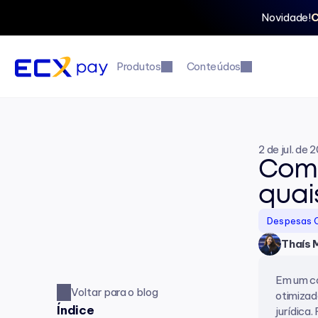
Novidade!
C
Produtos
Conteúdos
2 de jul. de 
Como
quai
Despesas 
Thaís 
Em um co
Voltar para o blog
otimizad
Índice
jurídica.