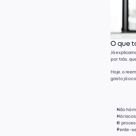
O que t
Já explicamo
por trás, q
Hoje, o reem
gasto já oco
Não há m
Há riscos
O process
Perde-se