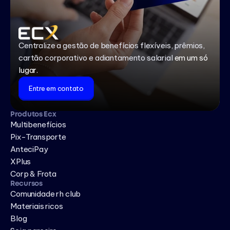
Centralize a gestão de benefícios flexíveis, prêmios,
cartão corporativo e adiantamento salarial
em um só
lugar.
Entre em contato
Produtos Ecx
Multibenefícios
Pix-Transporte
AnteciPay
XPlus
Corp & Frota
Recursos
Comunidade rh club
Materiais ricos
Blog