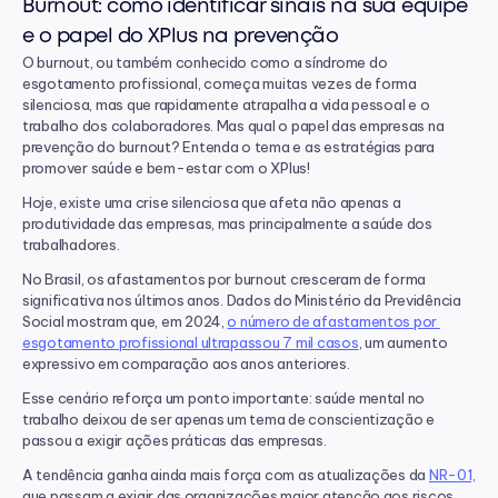
Burnout: como identificar sinais na sua equipe 
e o papel do XPlus na prevenção
O burnout, ou também conhecido como a síndrome do 
esgotamento profissional, começa muitas vezes de forma 
silenciosa, mas que rapidamente atrapalha a vida pessoal e o 
trabalho dos colaboradores. Mas qual o papel das empresas na 
prevenção do burnout? Entenda o tema e as estratégias para 
promover saúde e bem-estar com o XPlus!
Hoje, existe uma crise silenciosa que afeta não apenas a 
produtividade das empresas, mas principalmente a saúde dos 
trabalhadores.
No Brasil, os afastamentos por burnout cresceram de forma 
significativa nos últimos anos. Dados do Ministério da Previdência 
Social mostram que, em 2024, 
o número de afastamentos por 
esgotamento profissional ultrapassou 7 mil casos
, um aumento 
expressivo em comparação aos anos anteriores.
Esse cenário reforça um ponto importante: saúde mental no 
trabalho deixou de ser apenas um tema de conscientização e 
passou a exigir ações práticas das empresas.
A tendência ganha ainda mais força com as atualizações da 
NR-01,
que passam a exigir das organizações maior atenção aos riscos 