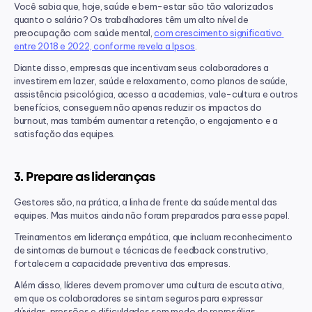
Você sabia que, hoje, saúde e bem-estar são tão valorizados 
quanto o salário? Os trabalhadores têm um alto nível de 
preocupação com saúde mental, 
com crescimento significativo 
entre 2018 e 2022, conforme revela a Ipsos
.
Diante disso, empresas que incentivam seus colaboradores a 
investirem em lazer, saúde e relaxamento, como planos de saúde, 
assistência psicológica, acesso a academias, vale-cultura e outros 
benefícios, conseguem não apenas reduzir os impactos do 
burnout, mas também aumentar a retenção, o engajamento e a 
satisfação das equipes.
3. Prepare as lideranças
Gestores são, na prática, a linha de frente da saúde mental das 
equipes. Mas muitos ainda não foram preparados para esse papel.
Treinamentos em liderança empática, que incluam reconhecimento 
de sintomas de burnout e técnicas de feedback construtivo, 
fortalecem a capacidade preventiva das empresas.
Além disso, líderes devem promover uma cultura de escuta ativa, 
em que os colaboradores se sintam seguros para expressar 
dúvidas, pressões e dificuldades sem medo de represálias. 